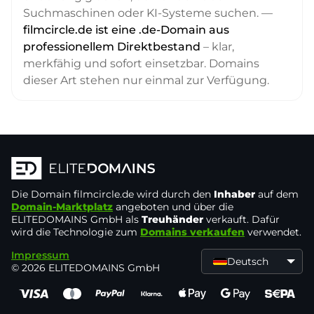
Suchmaschinen oder KI-Systeme suchen. —
filmcircle.de ist eine .de-Domain aus
professionellem Direktbestand
– klar,
merkfähig und sofort einsetzbar. Domains
dieser Art stehen nur einmal zur Verfügung.
Die Domain
filmcircle.de
wird durch den
Inhaber
auf dem
Domain-Marktplatz
angeboten und über die
ELITEDOMAINS GmbH als
Treuhänder
verkauft. Dafür
wird die Technologie zum
Domains verkaufen
verwendet.
Impressum
Deutsch
© 2026 ELITEDOMAINS GmbH